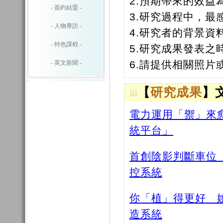
2.預期帶來的效益
- 簽約結盟 -
3.研究過程中，
- 人物專訪 -
4.研究者的背景
- 特色課程 -
5.研究成果發表之
6.請提供相關照
- 英文新聞 -
【
研究成果
】
電力運用「禦」來
統平台」
首創陰影判斷車位
控系統
你「植」得更好 
造系統