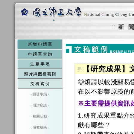
【研究成果】
◎煩請以較淺顯易
在以不影響原義的
- 得獎事蹟 -
※主要需提供資訊
- 研討座談 -
1.研究成果重點
- 校園活動 -
獻有哪些？
- 研究成果 -